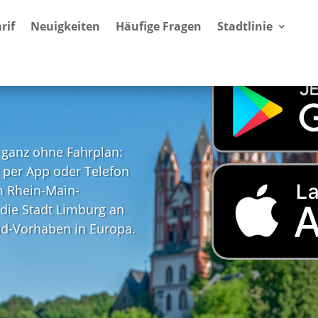
rif
Neuigkeiten
Häufige Fragen
Stadtlinie
d ganz ohne Fahrplan:
h per App oder Telefon
m Rhein-Main-
 die Stadt Limburg an
d-Vorhaben in Europa.