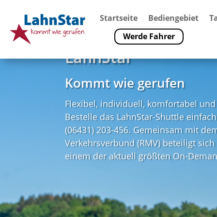
Startseite
Bediengebiet
Ta
Werde Fahrer
LahnStar
Kommt wie gerufen
Flexibel, individuell, komfortabel un
Bestelle das LahnStar-Shuttle einfac
(06431) 203-456. Gemeinsam mit de
Verkehrsverbund (RMV) beteiligt sich
einem der aktuell größten On-Deman